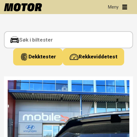
Tag:
hyundai
ioniq
Dekktester
Rekkeviddetest