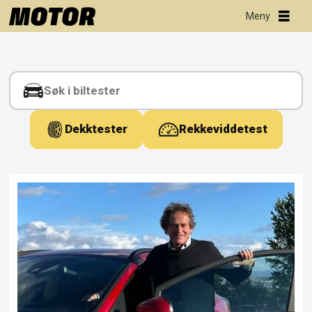
Tag:
ford
puma
Dekktester
Rekkeviddetest