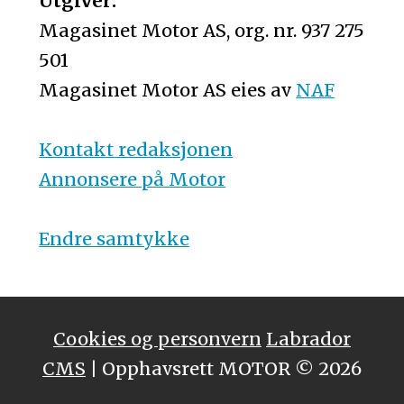
Utgiver:
Magasinet Motor AS, org. nr. 937 275
501
Magasinet Motor AS eies av
NAF
Kontakt redaksjonen
Annonsere på Motor
Endre samtykke
Cookies og personvern
Labrador
CMS
| Opphavsrett MOTOR © 2026