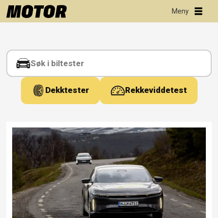
Tag:
energiforbruk
Dekktester
Rekkeviddetest