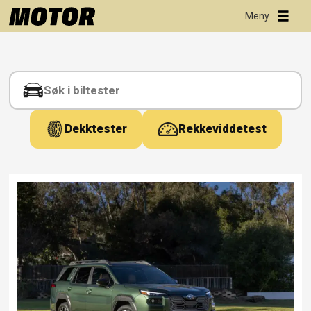
Tag:
consumer
reports
Dekktester
Rekkeviddetest