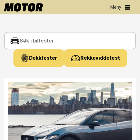
Tag:
bolloré
Dekktester
Rekkeviddetest