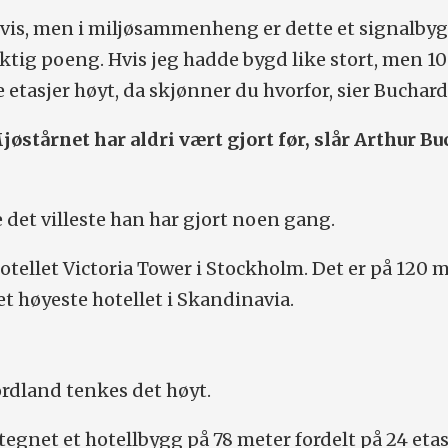
vis, men i miljøsammenheng er dette et signalbyg
iktig poeng. Hvis jeg hadde bygd like stort, men 1
 etasjer høyt, da skjønner du hvorfor, sier Buchard
østårnet har aldri vært gjort før, slår Arthur B
e det villeste han har gjort noen gang.
hotellet Victoria Tower i Stockholm. Det er på 120 
et høyeste hotellet i Skandinavia.
ordland tenkes det høyt.
egnet et hotellbygg på 78 meter fordelt på 24 etas