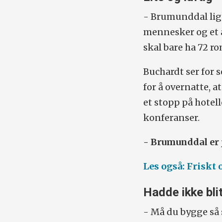
- Brumunddal lig
mennesker og et a
skal bare ha 72 rom
Buchardt ser for s
for å overnatte, a
et stopp på hotell
konferanser.
- Brumunddal er 
Les også: Friskt
Hadde ikke bli
- Må du bygge så 