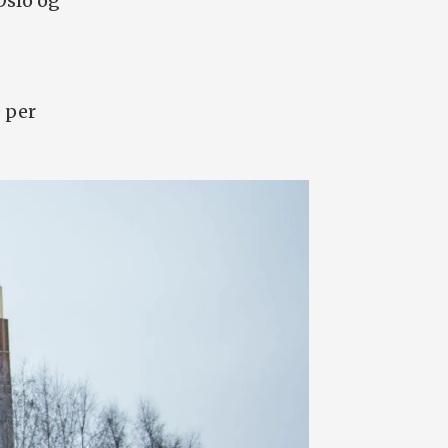
Oslo og
 per