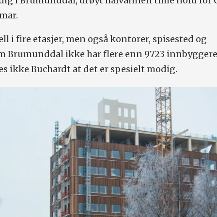
rdig i Brumunddal, drøyt halvannen time nord for 
mar.
ll i fire etasjer, men også kontorer, spisested og
 om Brumunddal ikke har flere enn 9723 innbyggere
es ikke Buchardt at det er spesielt modig.