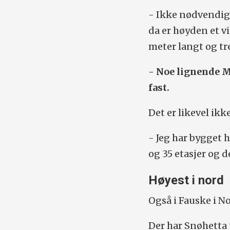
- Ikke nødvendig
da er høyden et v
meter langt og tre
- Noe lignende Mj
fast.
Det er likevel ikk
- Jeg har bygget 
og 35 etasjer og d
Høyest i nord
Også i Fauske i N
Der har Snøhetta t