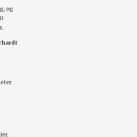
g, og
00
t.
uchardt
meter
jer.