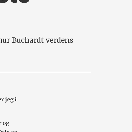
hur Buchardt verdens
r jeg i
r og