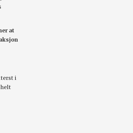
s
er at
raksjon
terst i
helt