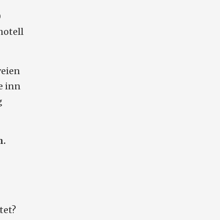
0
hotell
veien
e inn
g
n.
tet?