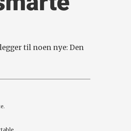
smarte
legger til noen nye: Den
e.
rtable