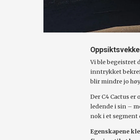
Oppsiktsvekk
Vi ble begeistret
inntrykket bekref
blir mindre jo hø
Der C4 Cactus er 
ledende i sin – 
nok i et segment 
Egenskapene kler