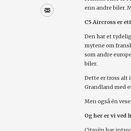
enn andre biler. 
C5 Aircross er et
Den har et tydeli
mytene om franske
som andre europe
biler.
Dette er tross al
Grandland med et
Men også én vesen
Og her er vi ved
Citroën har intro