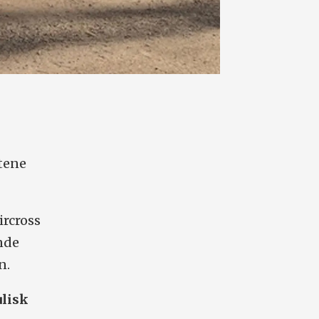
ntene
ircross
nde
n.
ulisk