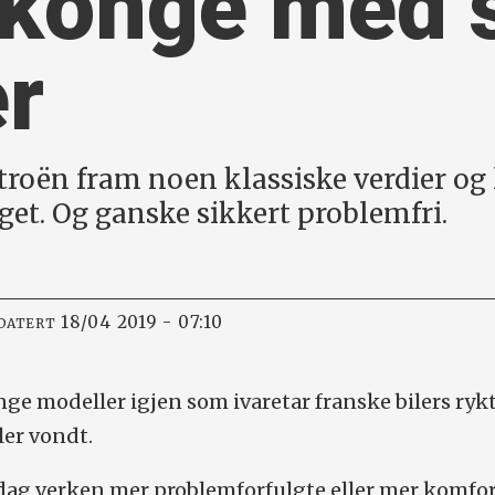
konge med 
er
troën fram noen klassiske verdier og 
et. Og ganske sikkert problemfri.
18/04 2019 - 07:10
DATERT
nge modeller igjen som ivaretar franske bilers rykt
ler vondt.
i dag verken mer problemforfulgte eller mer komfo