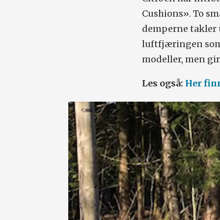
Cushions». To små
demperne takler u
luftfjæringen som
modeller, men gir
Les også:
Her fin