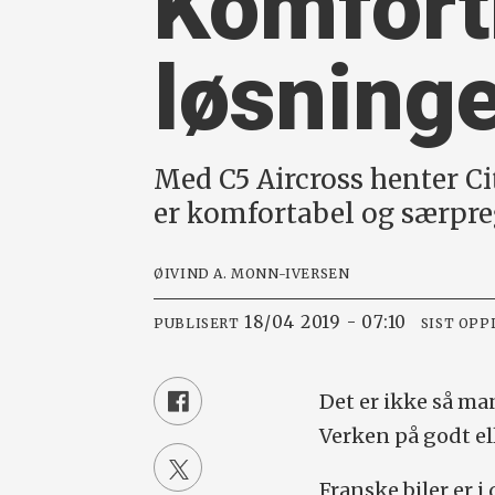
Komfort
løsning
Med C5 Aircross henter Ci
er komfortabel og særpreg
ØIVIND A. MONN-IVERSEN
18/04 2019 - 07:10
PUBLISERT
SIST OPP
Det er ikke så ma
Verken på godt el
Franske biler er 