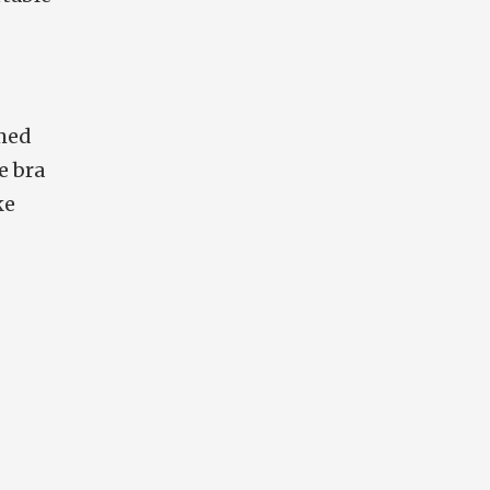
 med
e bra
ke