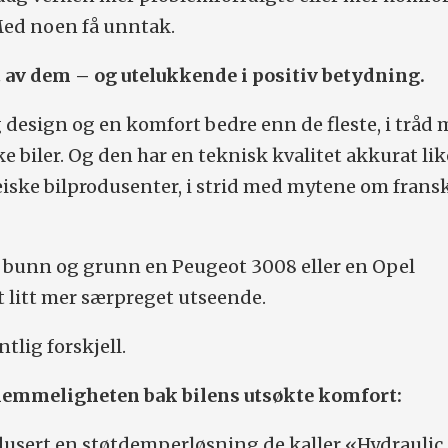
Med noen få unntak.
t av dem – og utelukkende i positiv betydning.
g design og en komfort bedre enn de fleste, i tråd
 biler. Og den har en teknisk kvalitet akkurat lik
iske bilprodusenter, i strid med mytene om frans
t i bunn og grunn en Peugeot 3008 eller en Opel
 litt mer særpreget utseende.
tlig forskjell.
 hemmeligheten bak bilens utsøkte komfort:
dusert en støtdemperløsning de kaller «Hydraulic