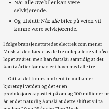
Når alle
nye
biler kan være
selvkjørende.
Og tilslutt: Når
alle
biler på veien vil
kunne være selvkjørende.
I følge bransjenettstedet electrek.com mener
Musk at den første av de tre milepælene vil nås i
løpet av året, men han fastslår samtidig at det
kan ta årtier før man er i havn med alle tre.
– Gitt at det finnes omtrent to milliarder
kjøretøy i verden og det er en
produksjonskapasitet på omlag 100 millioner pr
år, er det naturlig å anslå at dette skiftet vil ta
mellom 20 og 25 år, sier Elon Musk.