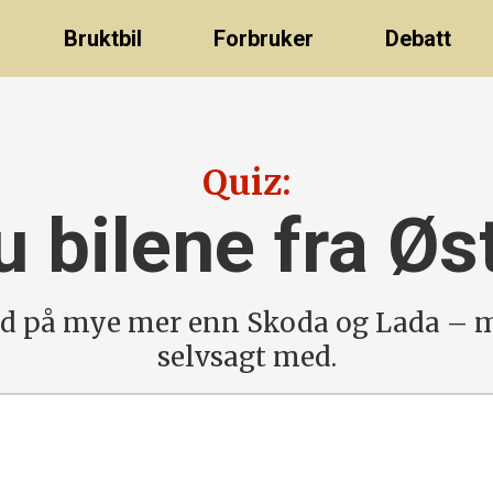
Bruktbil
Forbruker
Debatt
Quiz:
u bilene fra Øs
d på mye mer enn Skoda og Lada – 
selvsagt med.