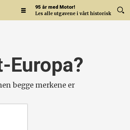
95 år med Motor!
Les alle utgavene i vårt historiske arkiv.
t-Europa?
men begge merkene er