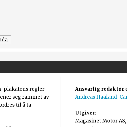
ada
m-plakatens regler
Ansvarlig redaktør o
mener seg rammet av
Andreas Haaland-Ca
dres til å ta
Utgiver:
Magasinet Motor AS, o