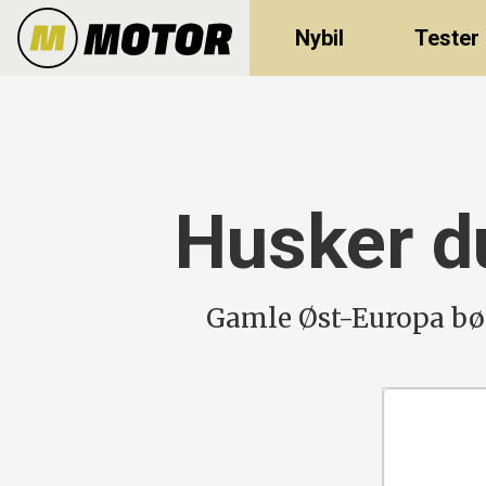
Nybil
Tester
Husker d
Gamle Øst-Europa bø